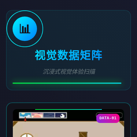
📊
视觉数据矩阵
沉浸式视觉体验扫描
DATA-01