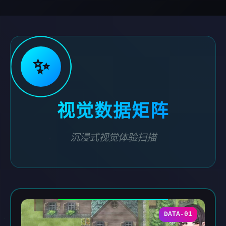
✨
视觉数据矩阵
沉浸式视觉体验扫描
DATA-01