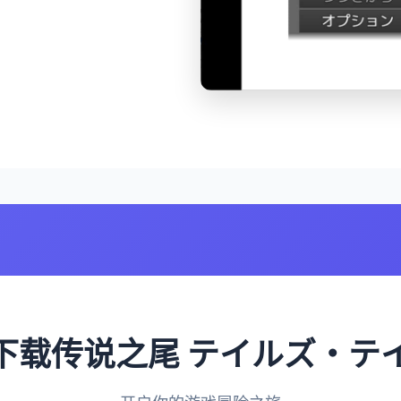
色版下载传说之尾 テイルズ・