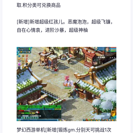
取.积分类可兑换商品
[新增]新增超级红孩儿。恶魔泡泡，超级飞镰，
自在心情袁，进阶沙暴，超级神柚
梦幻西游单机
[新增[锻炼gm.分别天可挑战1次