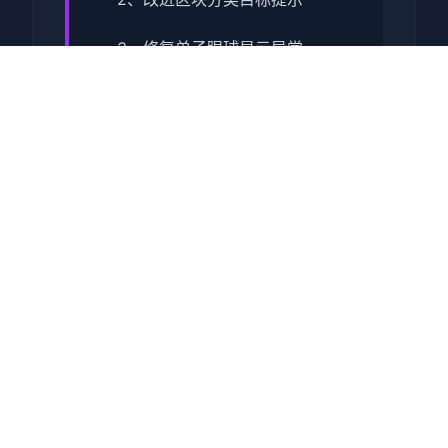
3、修复单子眼球显示异常
4、修复玄霜若干体位显示异常
5、修复蛮女功能选项不消耗钱
币
6、优化蛮女服务钱币不足的提
示
7、优化部分动动作穿模