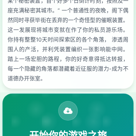
某个秘密装置，首个好多个日倒计时刻，按照及一
座充满秘密其城市。” 一个普通性的夜晚，阁下偶
然同时寻获毕街在丢弃的一个奇怪型的催眠装置。
这一发展现将城市变就在作了你的私员游乐场。
你持有整整10天时间探索区的各个角落， 渗透周
围人的产活，并利凭装置编织一张影响能中网。
踏上一场宏胆的路程，你的好奇意得抵达转报，
每一个隐藏的角落都潜藏着近征服的潜力-成为不
道德办开张室。
开始你的游戏之旅