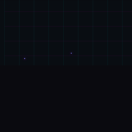
🛡️
GAME介绍
游戏特色
蛇间交响曲即于那样个被性病毒吞噬其宇宙里，五个