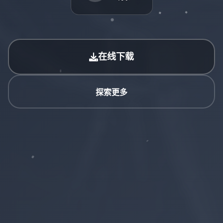
在线下载
探索更多