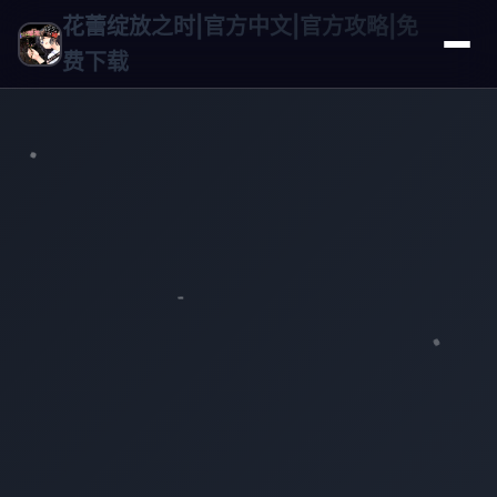
花蕾绽放之时|官方中文|官方攻略|免
费下载