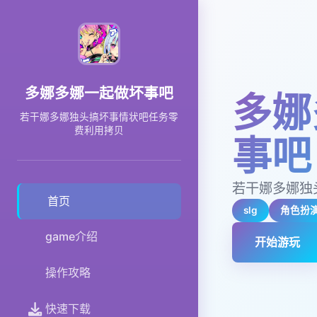
多娜多娜一起做坏事吧
多娜
若干娜多娜独头搞坏事情状吧任务零
费利用拷贝
事吧
若干娜多娜独
首页
slg
角色扮
game介绍
开始游玩
操作攻略
快速下载