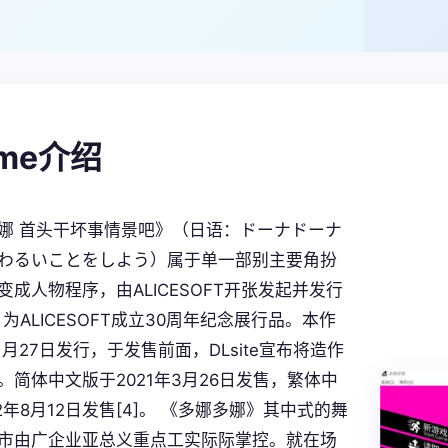
ame介绍
娜 首头干坏事情景吧》（日语：ドーナドーナ
わるいことをしよう）属于单一部别主要角扮
变成人物程序，由ALICESOFT开张发起并发行
为ALICESOFT成立30周年纪念展行品。本作
11月27日发行，于发售前面，DLsite宣布将造作
。简体中文版于2021年3月26日发售，繁体中
2年8月12日发售[4]。 《多娜多娜》其中式的舞
市由广企业亚总义重点工实际际掌控。就在场