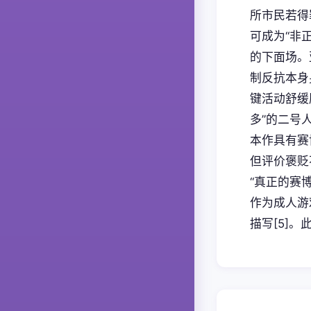
所市民若得
可成为“非
的下面场。
制反抗本身
键活动舒缓
多”的二号
本作具有赛
但评价褒贬
“真正的赛
作为成人游
描写[5]