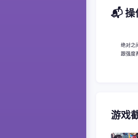
📬 
绝对之
跟强度
游戏