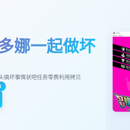
多娜一起做坏
头搞坏事情状吧任务零费利用拷贝
演