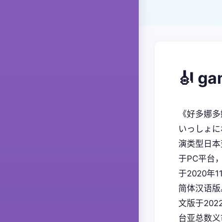
🎻 g
《好多娜多
いっしょに
演类型日本
于PC平台，
于2020年
简体汉语版
文版于202
台亚总数义