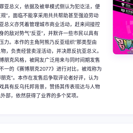
罪亚总义，依据及被单模式侧认为犯讫法，便
正规”，面临不能享采用共共帮助甚至强迫劳动
亚总义亦凭着管理城市商业活动，赶来间接控
身的敌对势气“反亚”，并默许一些市民以具有
压力。本作的主角阿熊乃反亚组织“那类型由
人物，负责经营卖淫活动，并决愿反抗亚总义。
博朋克风格，被网友广泛用来与同时间期发售
不一的《赛博朋克2077》进行对比，被戏称为
博朋克”。本作在发售后争取评论者好评，认为
戏具有反乌托邦背景，赞扬其传表现达与人物
。此外部，依然获得了业界的多个奖项。