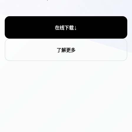
↓
在线下载
了解更多