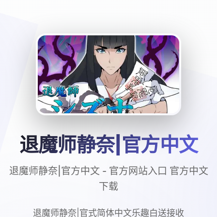
退魔师静奈|官方中文
退魔师静奈|官方中文 - 官方网站入口 官方中文
下载
退魔师静奈|官式简体中文乐趣白送接收