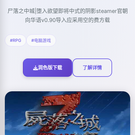
尸落之中城|堕入欲望即将中式的阴影steamer官朝
向华语v0.90导入应采用空的费方载
#RPG
#电脑游戏
润色版下载
了解详情