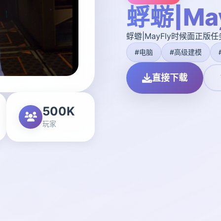
蜉蝣|Ma
蜉蝣|MayFly时候面正版
#电脑
#高级建模
直接下载
500K
玩家