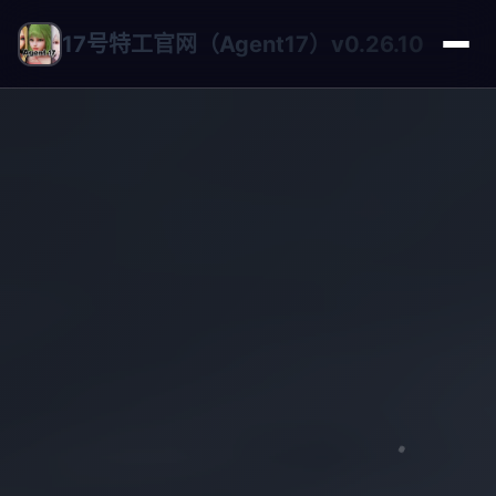
17号特工官网（Agent17）v0.26.10